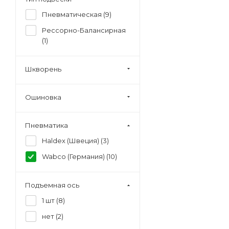
Пневматическая (
9
)
Рессорно-Балансирная
(
1
)
Шкворень
Ошиновка
Пневматика
Haldex (Швеция) (
3
)
Wabco (Германия) (
10
)
Подъемная ось
1 шт (
8
)
нет (
2
)