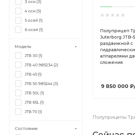
3 оси (
3
)
8 000 000 - 8 500 000
руб (
1
)
4 оси (
5
)
8 500 000 - 9 000 000
5 осей (
1
)
руб (
1
)
6 осей (
1
)
Полуприцеп Т
9 500 000 - 10 000 000
Juterborg JTB-
руб (
2
)
раздвижной с
Модель
гидравлическ
JTB 30 (
1
)
аппарелями дв
сложения
JTB 40 985234 (
2
)
JTB 45 (
1
)
JTB 50 985244 (
3
)
9 850 000
₽
JTB 50L (
1
)
JTB 65L (
1
)
JTB 70 (
1
)
Полуприцепы Тра
Состояние
Сейчас п