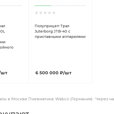
рал
Полуприцеп Трал
50L
Juterborg JTB-40 с
приставными аппарелями
ими
ойного
/шт
6 500 000
₽
/шт
лы в Москве Пневматика: Wabco (Германия) . Через на
окупают