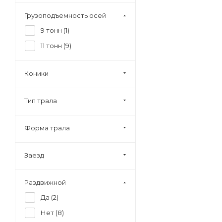
Грузоподъемность осей
9 тонн (
1
)
11 тонн (
9
)
Коники
Тип трала
Форма трала
Заезд
Раздвижной
Да (
2
)
Нет (
8
)