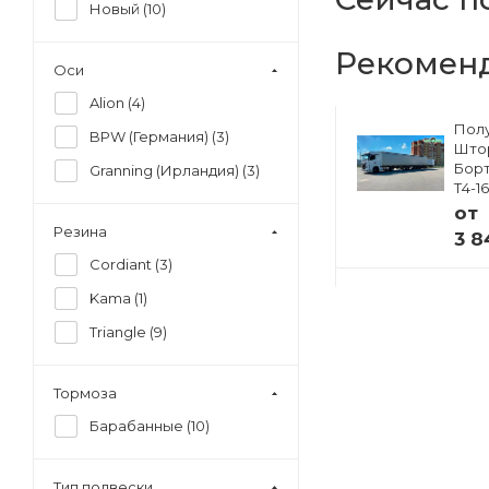
Новый (
10
)
Рекомен
Оси
Alion (
4
)
Полуприцеп
Пол
BPW (Германия) (
3
)
ский
Изотермический
Што
33
Тонар R4-16V (41
Борт
Granning (Ирландия) (
3
)
европаллет)
Т4-1
97855
от
от
Резина
3 8
 ₽
4 941 000 ₽
Cordiant (
3
)
Kama (
1
)
Triangle (
9
)
Тормоза
Барабанные (
10
)
Тип подвески