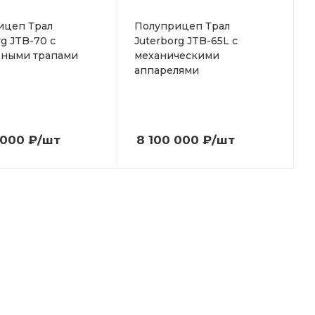
ицеп Трал
Полуприцеп Трал
rg JTB-70 с
Juterborg JTB-65L с
вными трапами
механическими
аппарелями
 000
₽
/шт
8 100 000
₽
/шт