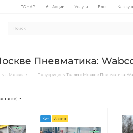
ТОНАР
Акции
Услуги
Блог
Как куп
оскве Пневматика: Wabco
—
ы г. Москва
Полуприцепы Тралы в Москве Пневматика: Wa
астание)
Хит
Акция