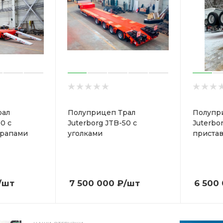
рал
Полуприцеп Трал
Полупр
0 с
Juterborg JTB-50 с
Juterbo
трапами
уголками
приста
/шт
7 500 000
₽
/шт
6 500