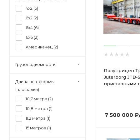
4x2 (
5
)
6x2 (
2
)
6x4 (
6
)
6x6 (
2
)
Американец (
2
)
Грузоподъемность
Полуприцеп Т
Juterborg JTB-5
Длина платформы
приставными 
(площадки)
10,7 метра (
2
)
10,8 метра (
1
)
7 500 000
₽
11,2 метра (
1
)
15 метров (
1
)