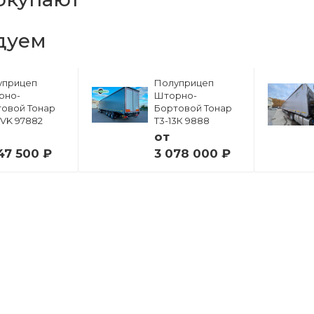
дуем
уприцеп
Полуприцеп
рно-
Шторно-
овой Тонар
Бортовой Тонар
6VK 97882
Т3-13К 9888
от
47 500 ₽
3 078 000 ₽