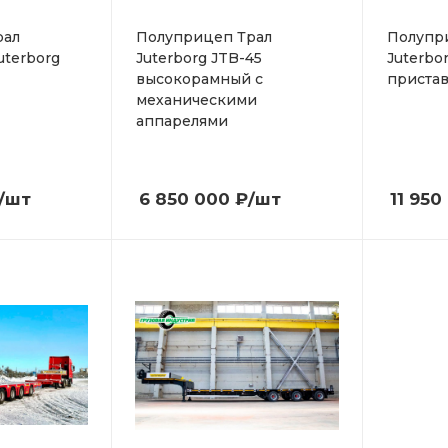
рал
Полуприцеп Трал
Полупр
uterborg
Juterborg JTB-45
Juterbo
высокорамный с
приста
механическими
аппарелями
/шт
6 850 000
₽
/шт
11 950