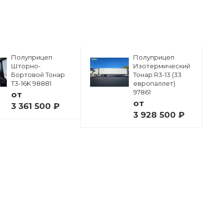
Полуприцеп
Полуприцеп
Шторно-
Изотермический
Бортовой Тонар
Тонар R3-13 (33
Т3-16K 98881
европаллет)
97861
от
от
3 361 500 ₽
3 928 500 ₽