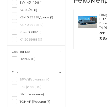
Рекомен
SW- 451(454) (
1
)
K4-20/30 (
1
)
Полуприцеп
Пол
K3-40 99881 Допог (
1
)
ский
Изотермический
Што
33
Тонар R4-16V (41
Борт
K3-40 99881 (
0
)
европаллет)
Т4-1
97855
K3-U 99882 (
1
)
от
от
3 8
K4-20 9988 (
0
)
 ₽
4 941 000 ₽
K4-40 99892 (
0
)
Состояние
K4-U 99891 (
2
)
Новый (
8
)
PF-41N-2 (
0
)
PF-41N-6 (
0
)
Оси
SW-570 (
0
)
BPW (Германия) (
0
)
Fox (Иран) (
0
)
SAF (Германия) (
1
)
ТОНАР (Россия) (
7
)