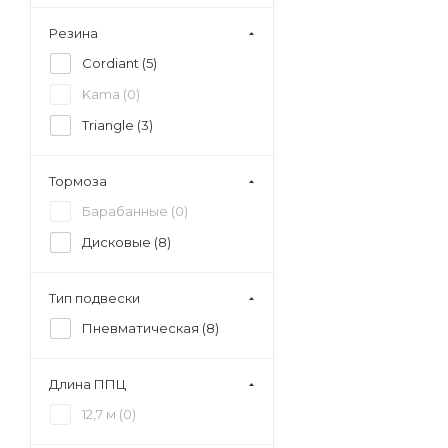
Резина
Cordiant (
5
)
Kama (
0
)
Triangle (
3
)
Тормоза
Барабанные (
0
)
Дисковые (
8
)
Тип подвески
Пневматическая (
8
)
Длина ППЦ
12,7 м (
0
)