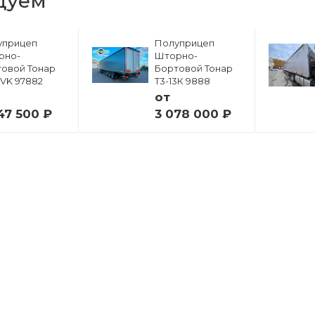
дуем
уприцеп
Полуприцеп
рно-
Шторно-
овой Тонар
Бортовой Тонар
6VK 97882
Т3-13К 9888
от
47 500 ₽
3 078 000 ₽