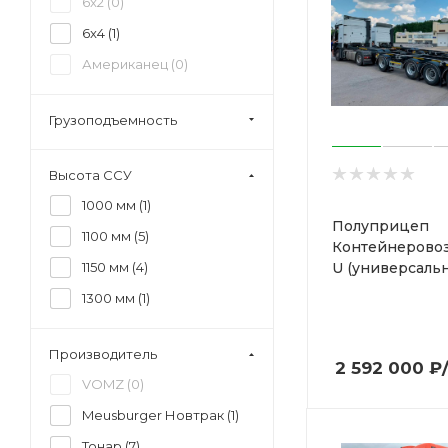
6x2 (
0
)
6x4 (
1
)
Американец (
0
)
Грузоподъемность
Высота ССУ
1000 мм (
1
)
Полуприцеп
1100 мм (
5
)
Контейнеровоз
U (универсальн
1150 мм (
4
)
1300 мм (
1
)
Производитель
2 592 000
₽
VOMZ (
0
)
Meusburger Новтрак (
1
)
Тонар (
7
)