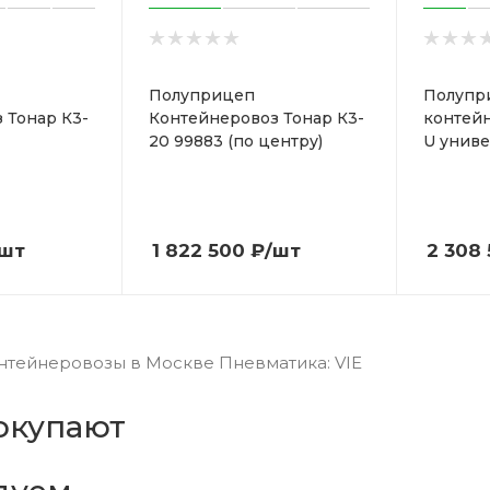
Полуприцеп
Полупр
 Тонар К3-
Контейнеровоз Тонар К3-
контейн
20 99883 (по центру)
U униве
/шт
1 822 500
₽
/шт
2 308
тейнеровозы в Москве Пневматика: VIE
окупают