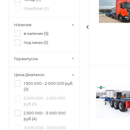
SteelBear (
0
)
Наличие
в наличии (
5
)
под заказ (
3
)
Год выпуска
Цена Диапазон
1 500 000 - 2 000 000 руб
(
3
)
2 000 000 - 2 500 000
руб (
0
)
2 500 000 - 3 000 000
руб (
4
)
3 000 000 - 3 500 000