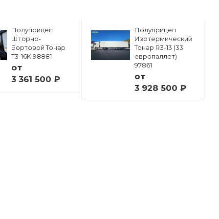
Полуприцеп
Полуприцеп
Шторно-
Изотермический
Бортовой Тонар
Тонар R3-13 (33
Т3-16K 98881
европаллет)
97861
от
от
3 361 500 ₽
3 928 500 ₽