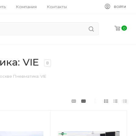
ить
Компания
Контакты
ВОЙТИ
0
ка: VIE
8
скве Пневматика: VIE