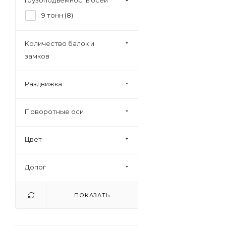
Грузоподъемность осей
9 тонн (
8
)
Количество балок и
замков
Раздвижка
Поворотные оси
Цвет
Допог
ПОКАЗАТЬ