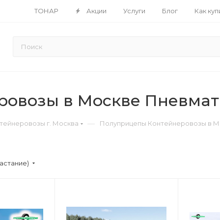
ТОНАР
Акции
Услуги
Блог
Как куп
овозы в Москве Пневмати
—
тейнеровозы г. Москва
Полуприцепы Контейнеровозы в Мо
астание)