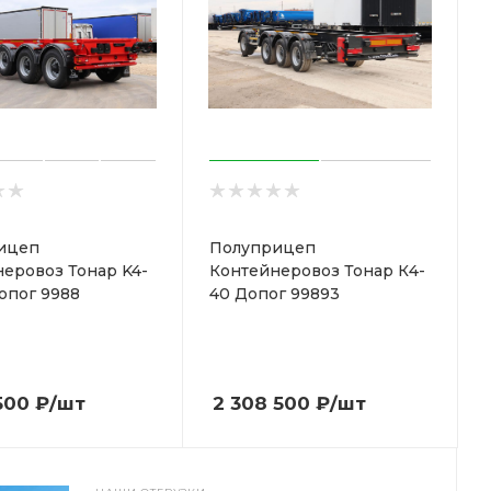
ицеп
Полуприцеп
еровоз Тонар K4-
Контейнеровоз Тонар К4-
опог 9988
40 Допог 99893
500
₽
/шт
2 308 500
₽
/шт