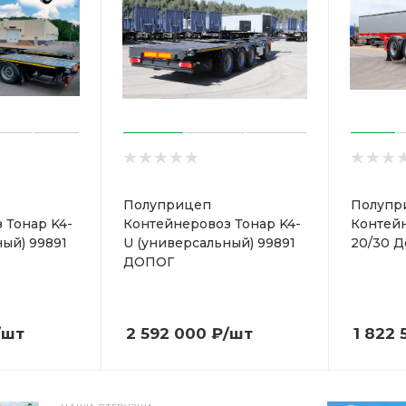
Полуприцеп
Полупр
 Тонар K4-
Контейнеровоз Тонар K4-
Контейн
ый) 99891
U (универсальный) 99891
20/30 Д
ДОПОГ
/шт
2 592 000
₽
/шт
1 822 