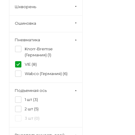
Шкворень
Ошиновка
Пневматика
Knorr-Bremse
(Германия) (
1
)
VIE (
8
)
Wabco (Германия) (
6
)
Подъемная ось
1 шт (
3
)
2 шт (
5
)
3 шт (
0
)