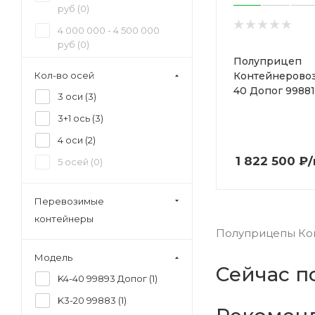
руб (
0
)
4 000 000 - 4 500 000
руб (
0
)
Полуприцеп
4 500 000 - 5 000 000
Контейнеровоз
Кол-во осей
руб (
1
)
40 Допог 99881
3 оси (
3
)
8 500 000 - 9 000 000
руб (
0
)
3+1 ось (
3
)
4 оси (
2
)
1 822 500
₽
5 осей (
0
)
Перевозимые
контейнеры
Полуприцепы Кон
Модель
Сейчас п
K4-40 99893 Допог (
1
)
K3-20 99883 (
1
)