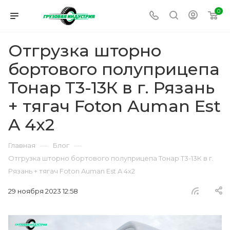
0
Отгрузка шторно
бортового полуприцепа
Тонар Т3-13К в г. Рязань
+ тягач Foton Auman Est
A 4x2
—
—
Главная
Блог
Отгрузка шторно бортового полуприцепа Тонар Т3-13К в г.
Рязань + тягач Foton Auman Est A 4x2
29 ноября 2023 12:58