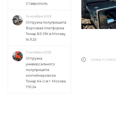
Ставрополь
14 ноября 2025
Отгрузка полуприцепа
бортовая платформа
Тонар B3-13К в Москву
14.11.25
7 октября 2025
Отгрузка
НАЗАД К СПИСК
универсального
полуприцепа
контейнеровоза
Тонар К4-U в г. Москва
7.10.24