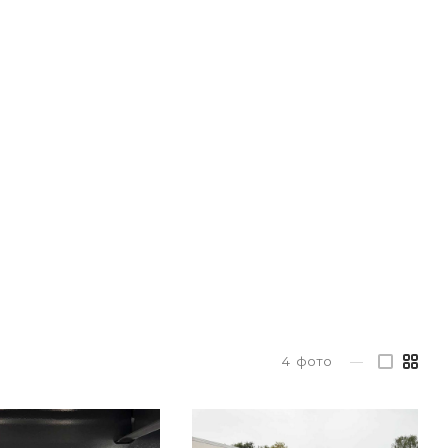
4
фото
—