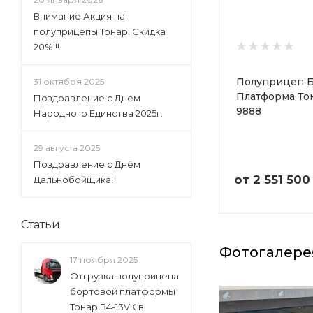
Внимание Акция на
полуприцепы Тонар. Скидка
20%!!!
Полуприцеп Б
31 октября 2025
Платформа То
Поздравление с Днём
9888
Народного Единства 2025г.
29 августа 2025
Поздравление с Днём
от
2 551 500
Дальнобойщика!
Статьи
Фотогалере
17 ноября 2025
Отгрузка полуприцепа
бортовой платформы
Тонар В4-13VК в