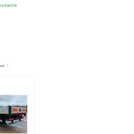
онтакте
ые
1