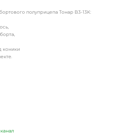
ортового полуприцепа Тонар B3-13K:
ось,
борта,
д коники
екте.
канал