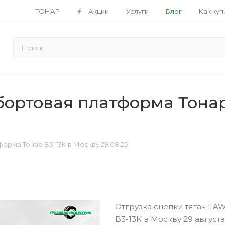
ТОНАР
Акции
Услуги
Блог
Как куп
ортовая платформа Тонар
орма Тонар B3-13К в Москву 29.08.25
Отгрузка сцепки тягач FA
B3-13K в Москву 29 августа