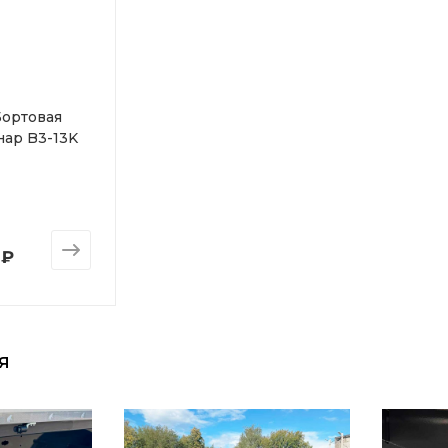
ортовая
нар B3-13K
 ₽
я