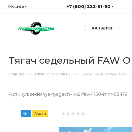
+7 (800) 222-91-90
Москва
КАТАЛОГ
Тягач седельный FAW O
—
—
Главная
Тягачи г. Москва
Седельные Тягачи 4x2
Артикул: sedelnye-tyagachi-4x2-faw-1150-mm-55476
Хит
Акция