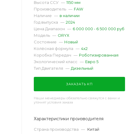
Высота ССУ
—
1150 мм
Производитель
—
FAW
Наличие
—
в наличии
Год выпуска
—
2024
Цена Диапазон
—
6 000 000 - 6 500 000 руб
Модель
—
ORYX
Состояние
—
Новый
Колёсная формула
—
4x2
Коробка Передач
—
Роботизированная
Экологический класс
—
Евро 5
Тип Двигателя
—
Дизельный
ЗАКАЗАТЬ КП
Наши менеджеры обязательно свяжутся с вами и
уточнят условия заказа
Характеристики производителя
Страна производства
—
Китай