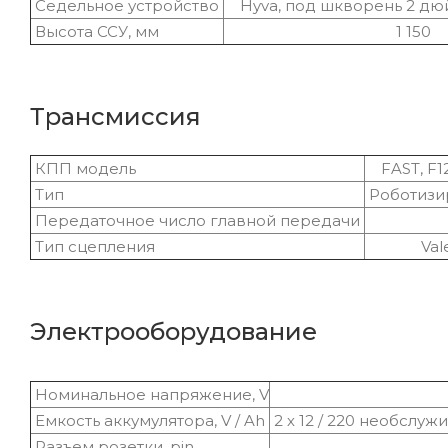
Седельное устройство
Hyva, под шкворень 2 дю
Высота ССУ, мм
1 150
Трансмиссия
КПП модель
FAST, F1
Тип
Роботизи
Передаточное число главной передачи
2,8
Тип сцепления
Valeo
Электрооборудование
Номинальное напряжение, V
2
Емкость аккумулятора, V / Ah
2 х 12 / 220 необслу
Разъем розетки, pin
1