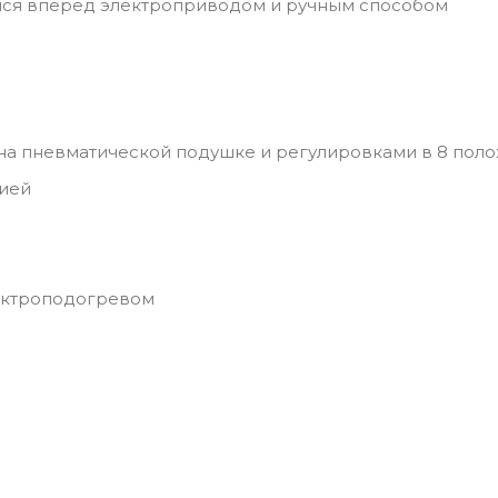
яся вперед электроприводом и ручным способом
на пневматической подушке и регулировками в 8 пол
цией
я
лектроподогревом