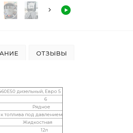
АНИЕ
ОТЗЫВЫ
60E50 дизельный, Евро 5
6
дное
ива под давлением
остная
2л