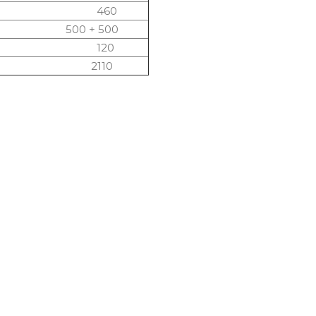
60
+ 500
20
110