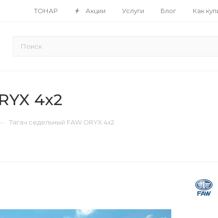
ТОНАР
Акции
Услуги
Блог
Как куп
RYX 4x2
—
Тягач седельный FAW ORYX 4x2