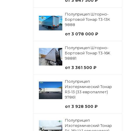
от
3 847 500 ₽
Полуприцеп Шторно-
Бортовой Тонар Т3-13К
9888
от
3 078 000 ₽
Полуприцеп Шторно-
Бортовой Тонар Т3-16K
98881
от
3 361 500 ₽
Полуприцеп
Изотермический Тонар
R3-13 (33 европаллет)
97861
от
3 928 500 ₽
Полуприцеп
Изотермический Тонар
R4-16V (41 европаллет)