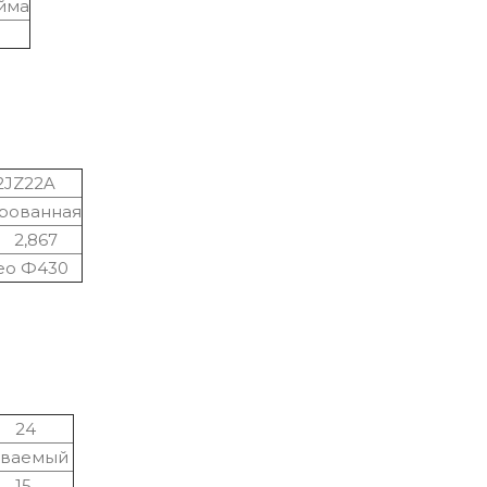
йма
2JZ22A
рованная
67
 Ф430
4
живаемый
5