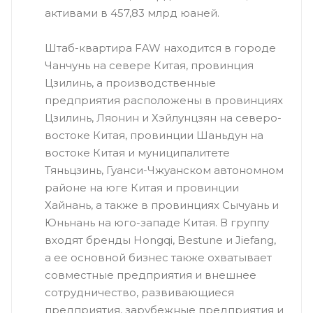
активами в 457,83 млрд юаней.
Штаб-квартира FAW находится в городе
Чанчунь на севере Китая, провинция
Цзилинь, а производственные
предприятия расположены в провинциях
Цзилинь, Ляонин и Хэйлунцзян на северо-
востоке Китая, провинции Шаньдун на
востоке Китая и муниципалитете
Тяньцзинь, Гуанси-Чжуанском автономном
районе на юге Китая и провинции
Хайнань, а также в провинциях Сычуань и
Юньнань на юго-западе Китая. В группу
входят бренды Hongqi, Bestune и Jiefang,
а ее основной бизнес также охватывает
совместные предприятия и внешнее
сотрудничество, развивающиеся
предприятия, зарубежные предприятия и