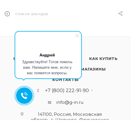
СПИСОК БРЕНДОВ
Андрей
О КОМПАНИИ
УСЛУГИ
КАК КУПИТЬ
Здравствуйте! Готов помочь
вам. Напишите мне, если у
ПРОИЗВОДИТЕЛИ
МАГАЗИНЫ
вас появятся вопросы.
КОНТАКТЫ
+7 (800) 222-91-90
info@g-in.ru
141100, Россия, Московская
область, г. Щелково, Фряновское
шоссе, д. 1Б, стр. 2, оф. 203-204