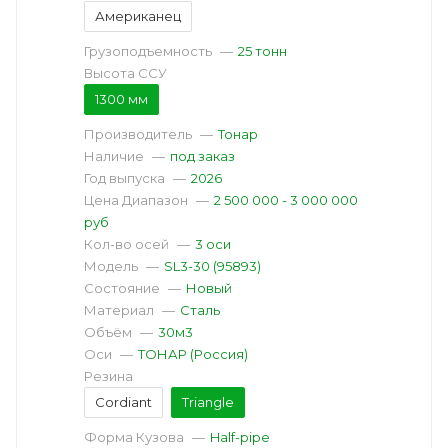
Американец
Грузоподъемность
—
25 тонн
Высота ССУ
1300 мм
Производитель
—
Тонар
Наличие
—
под заказ
Год выпуска
—
2026
Цена Диапазон
—
2 500 000 - 3 000 000
руб
Кол-во осей
—
3 оси
Модель
—
SL3-30 (95893)
Состояние
—
Новый
Материал
—
Сталь
Объём
—
30м3
Оси
—
ТОНАР (Россия)
Резина
Cordiant
Triangle
Форма Кузова
—
Half-pipe