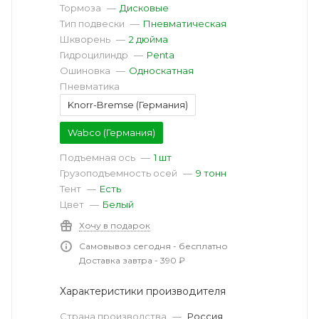
Тормоза
—
Дисковые
Тип подвески
—
Пневматическая
Шкворень
—
2 дюйма
Гидроцилиндр
—
Penta
Ошиновка
—
Односкатная
Пневматика
Knorr-Bremse (Германия)
Wabco (Германия)
Подъемная ось
—
1 шт
Грузоподъемность осей
—
9 тонн
Тент
—
Есть
Цвет
—
Белый
Хочу в подарок
Самовывоз сегодня - бесплатно
Доставка завтра - 390 ₽
Характеристики производителя
Страна производства
—
Россия