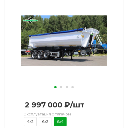
2 997 000
₽
/шт
Эксплуатация с тягачом
4x2
6x2
6x4