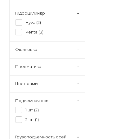
Гидроцилиндр
Hyva (
2
)
Penta (
3
)
Ошиновка
Пневматика
Цвет рамы
Подъемная ось
1 шт (
2
)
2 шт (
1
)
Грузоподъемность осей