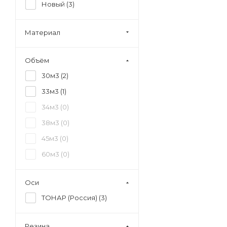
Новый (
3
)
Материал
Объём
30м3 (
2
)
33м3 (
1
)
34м3 (
0
)
38м3 (
0
)
45м3 (
0
)
60м3 (
0
)
Оси
ТОНАР (Россия) (
3
)
Резина