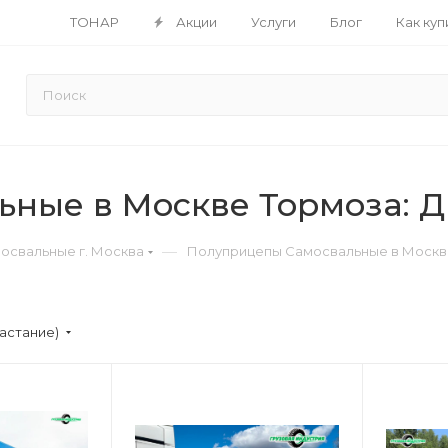
ТОНАР
Акции
Услуги
Блог
Как куп
ьные в Москве Тормоза: 
—
освальные г. Москва
Полуприцепы Самосвальные в Москв
астание)