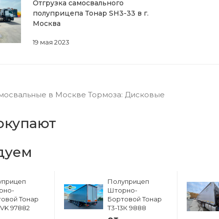
Отгрузка самосвального
полуприцепа Тонар SH3-33 в г.
Москва
19 мая 2023
освальные в Москве Тормоза: Дисковые
окупают
дуем
уприцеп
Полуприцеп
рно-
Шторно-
овой Тонар
Бортовой Тонар
6VK 97882
Т3-13К 9888