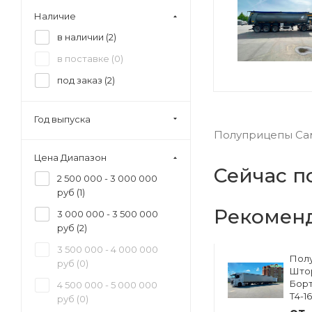
Наличие
в наличии (
2
)
в поставке (
0
)
под заказ (
2
)
Год выпуска
Полуприцепы Сам
Цена Диапазон
Сейчас п
2 500 000 - 3 000 000
руб (
1
)
Рекомен
3 000 000 - 3 500 000
руб (
2
)
3 500 000 - 4 000 000
Полуприцеп
Пол
руб (
0
)
ский
Изотермический
Што
33
Тонар R4-16V (41
Борт
4 500 000 - 5 000 000
европаллет)
Т4-1
руб (
0
)
97855