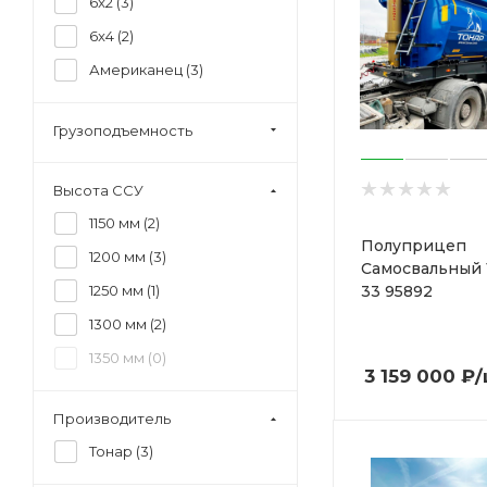
6x2 (
3
)
6x4 (
2
)
Американец (
3
)
Грузоподъемность
Высота ССУ
1150 мм (
2
)
Полуприцеп
1200 мм (
3
)
Самосвальный 
33 95892
1250 мм (
1
)
1300 мм (
2
)
1350 мм (
0
)
3 159 000
₽
/
Производитель
Тонар (
3
)