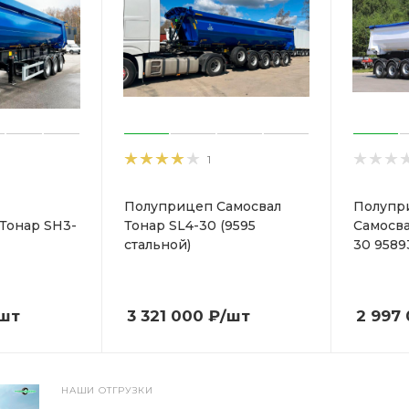
1
Полуприцеп Самосвал
Полупр
Тонар SH3-
Тонар SL4-30 (9595
Самосва
стальной)
30 9589
шт
3 321 000
₽
/шт
2 997
НАШИ ОТГРУЗКИ