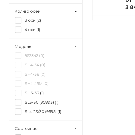
от
от
3 8
Кол-во осей
 ₽
4 941 000 ₽
3 оси (
2
)
4 оси (
1
)
Модель
952342 (
0
)
SH4-34 (
0
)
SH4-38 (
0
)
SH4-45M (
0
)
SH3-33 (
1
)
SL3-30 (95893) (
1
)
SL4-23/30 (9595) (
1
)
Состояние