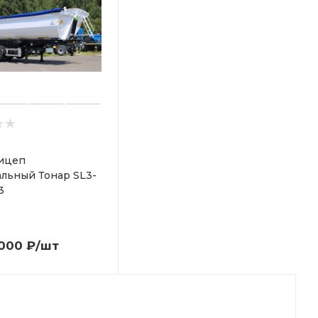
ицеп
льный Тонар SL3-
3
 000
₽
/шт