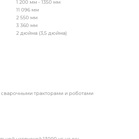
1 200 мм - 1350 мм
а
11 096 мм
2 550 мм
3 360 мм
2 дюйма (3,5 дюйма)
 сварочными тракторами и роботами
ьной нагрузкой 13000 кг на ось