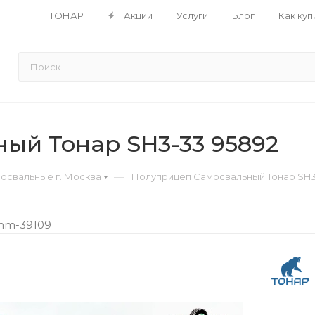
ТОНАР
Акции
Услуги
Блог
Как куп
ый Тонар SH3-33 95892
—
освальные г. Москва
Полуприцеп Самосвальный Тонар SH3
-mm-39109