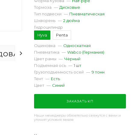
Форма Кузова
—
Half-pipe
Тормоза
—
Дисковые
Тип подвески
—
Пневматическая
Шкворень
—
2 дюйма
Гидроцилиндр
Hyva
Penta
Ошиновка
—
Односкатная
Пневматика
—
Wabco (Германия)
ДОВАНИЕ
ОТЗЫВЫ
Цвет рамы
—
Чёрный
Подъемная ось
—
1 шт
Грузоподъемность осей
—
9 тонн
Тент
—
Есть
Цвет
—
Синий
ЗАКАЗАТЬ КП
Наши менеджеры обязательно свяжутся с вами и
уточнят условия заказа