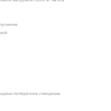
опускание
дной
ающими поперечное смещение