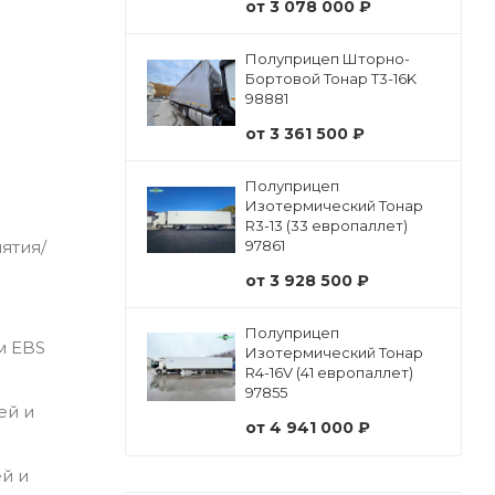
от
3 078 000 ₽
Полуприцеп Шторно-
Бортовой Тонар Т3-16K
98881
от
3 361 500 ₽
Полуприцеп
Изотермический Тонар
R3-13 (33 европаллет)
97861
ятия/
от
3 928 500 ₽
Полуприцеп
м EBS
Изотермический Тонар
R4-16V (41 европаллет)
97855
ей и
от
4 941 000 ₽
й и