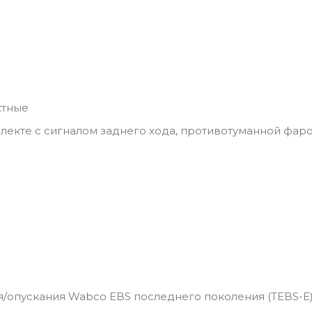
ктные
мплекте с сигналом заднего хода, противотуманной фаро
/опускания Wabco EBS последнего поколения (TEBS-E)