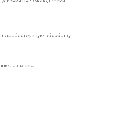
пускания пневмоподвески
ят дробеструйную обработку
нию заказчика