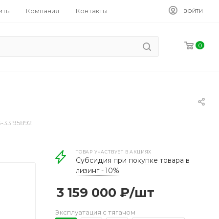
ить
Компания
Контакты
ВОЙТИ
0
-33 95892
ТОВАР УЧАСТВУЕТ В АКЦИЯХ
Субсидия при покупке товара в
лизинг - 10%
3 159 000
₽
/шт
Эксплуатация с тягачом