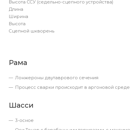
Высота ССУ (седельно-сцепного устройства)
Длин
Ширина
Высота
Сцепной шкворень
Рама
Лонжероны двутаврового сечения
Процесс сварки происходит в аргоновой среде
Шасси
3-осное
Оси Тонар с барабанными тормозами, с максимал