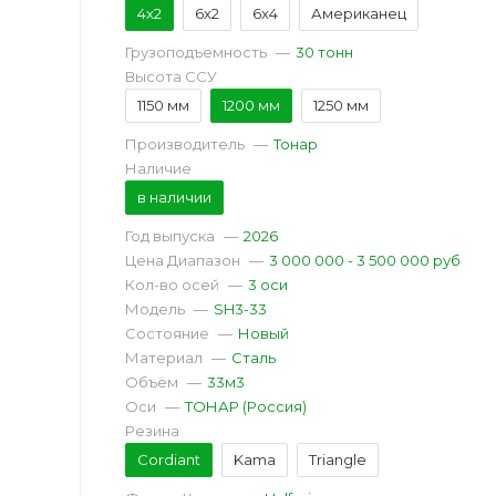
4x2
6x2
6x4
Американец
Грузоподъемность
—
30 тонн
Высота ССУ
1150 мм
1200 мм
1250 мм
Производитель
—
Тонар
Наличие
в наличии
Год выпуска
—
2026
Цена Диапазон
—
3 000 000 - 3 500 000 руб
Кол-во осей
—
3 оси
Модель
—
SH3-33
Состояние
—
Новый
Материал
—
Сталь
Объём
—
33м3
Оси
—
ТОНАР (Россия)
Резина
Cordiant
Kama
Triangle