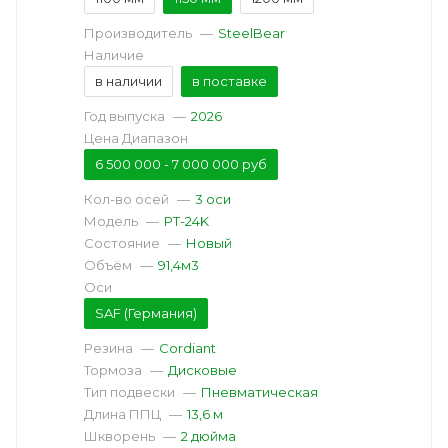
Производитель
—
SteelBear
Наличие
в наличии
в поставке
Год выпуска
—
2026
Цена Диапазон
6 500 000 - 7 000 000 руб
Кол-во осей
—
3 оси
Модель
—
PT-24K
Состояние
—
Новый
Объём
—
91,4м3
Оси
SAF (Германия)
Резина
—
Cordiant
Тормоза
—
Дисковые
Тип подвески
—
Пневматическая
Длина ППЦ
—
13,6 м
Шкворень
—
2 дюйма