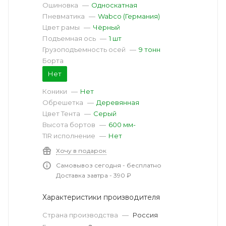
Ошиновка
—
Односкатная
Пневматика
—
Wabco (Германия)
Цвет рамы
—
Чёрный
Подъемная ось
—
1 шт
Грузоподъемность осей
—
9 тонн
Борта
Нет
Коники
—
Нет
Обрешетка
—
Деревянная
Цвет Тента
—
Серый
Высота бортов
—
600 мм
-
TIR исполнение
—
Нет
Хочу в подарок
Самовывоз сегодня - бесплатно
Доставка завтра - 390 ₽
Характеристики производителя
Страна производства
—
Россия