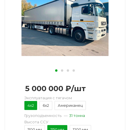
5 000 000
₽
/шт
Эксплуатация с тягачом
4x2
6x2
Американец
Грузоподъемность
—
31 тонна
Высота ССУ
1100 мм
1150 мм
1200 мм