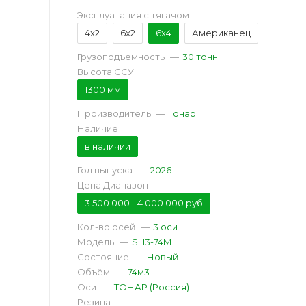
Эксплуатация с тягачом
4x2
6x2
6x4
Американец
Грузоподъемность
—
30 тонн
Высота ССУ
1300 мм
Производитель
—
Тонар
Наличие
в наличии
Год выпуска
—
2026
Цена Диапазон
3 500 000 - 4 000 000 руб
Кол-во осей
—
3 оси
Модель
—
SH3-74M
Состояние
—
Новый
Объём
—
74м3
Оси
—
ТОНАР (Россия)
Резина