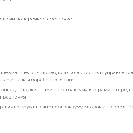
ающими поперечное смещение
 пневматическим приводом c электронным управлени
 механизмы барабанного типа;
 привод с пружинными энергоаккумуляторами на средн
правления;
привод с пружинами энергоаккумуляторами на средне