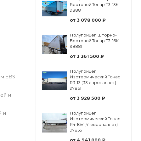
Бортовой Тонар Т3-13К
9888
от
3 078 000 ₽
Полуприцеп Шторно-
Бортовой Тонар Т3-16K
98881
от
3 361 500 ₽
Полуприцеп
ем EBS
Изотермический Тонар
R3-13 (33 европаллет)
97861
ей и
от
3 928 500 ₽
й и
Полуприцеп
Изотермический Тонар
R4-16V (41 европаллет)
97855
от
4 941 000 ₽