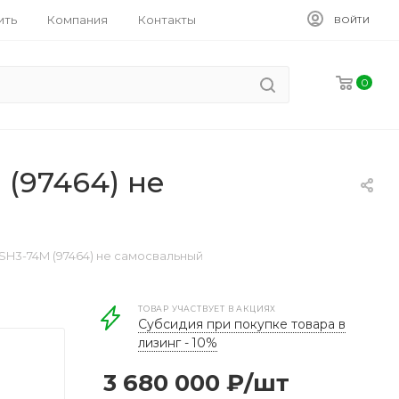
ить
Компания
Контакты
ВОЙТИ
0
(97464) не
SH3-74M (97464) не самосвальный
ТОВАР УЧАСТВУЕТ В АКЦИЯХ
Субсидия при покупке товара в
лизинг - 10%
3 680 000
₽
/шт