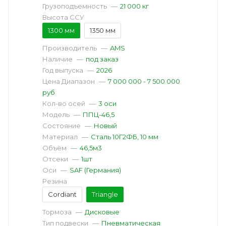
Грузоподъемность
—
21 000 кг
Высота ССУ
1300 мм
1350 мм
Производитель
—
AMS
Наличие
—
под заказ
Год выпуска
—
2026
Цена Диапазон
—
7 000 000 - 7 500 000
руб
Кол-во осей
—
3 оси
Модель
—
ППЦ-46,5
Состояние
—
Новый
Материал
—
Сталь 10Г2ФБ, 10 мм
Объём
—
46,5м3
Отсеки
—
1шт
Оси
—
SAF (Германия)
Резина
Cordiant
Triangle
Тормоза
—
Дисковые
Тип подвески
—
Пневматическая