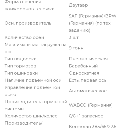
Форма сечения
Двутавр
лонжеронов тележки
SAF (Германия)/BPW
Оси, производитель
(Германия) (по тех.
заданию)
Количество осей
3 шт
Максимальная нагрузка на
9 тонн
ось
Тип подвески
Пневматическая
Тип тормозов
Барабанный
Тип ошиновки
Односкатная
Наличие подъемной оси
Есть, первая ось
Управление подъемной
Автоматическое
осью
Производитель тормозной
WABCO (Германия)
системы
Количество шин/колес
6/6 +1 запасное
Производитель/
Kormoran 385/65/22,5