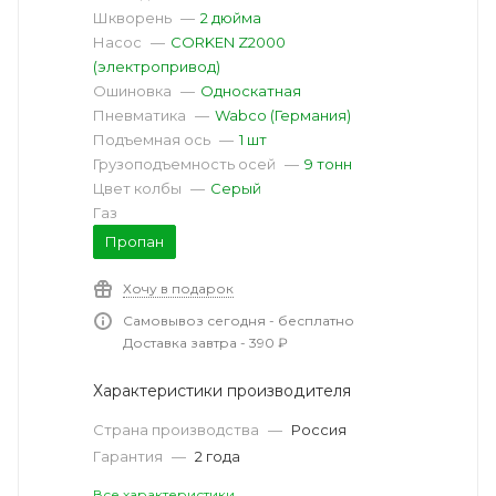
Шкворень
—
2 дюйма
Насос
—
CORKEN Z2000
(электропривод)
Ошиновка
—
Односкатная
Пневматика
—
Wabco (Германия)
Подъемная ось
—
1 шт
Грузоподъемность осей
—
9 тонн
Цвет колбы
—
Серый
Газ
Пропан
Хочу в подарок
Самовывоз сегодня - бесплатно
Доставка завтра - 390 ₽
Характеристики производителя
Страна производства
—
Россия
Гарантия
—
2 года
Все характеристики