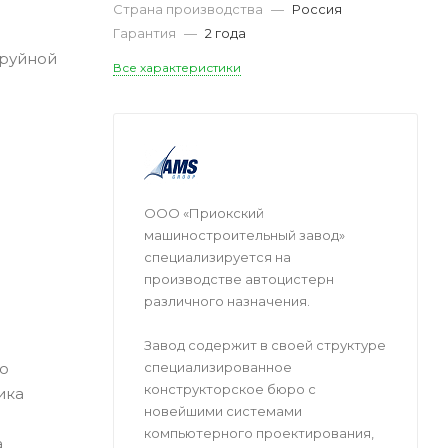
Страна производства
—
Россия
Гарантия
—
2 года
труйной
Все характеристики
ООО «Приокский
машиностроительный завод»
специализируется на
производстве автоцистерн
различного назначения.
Завод содержит в своей структуре
ию
специализированное
конструкторское бюро с
ика
новейшими системами
компьютерного проектирования,
а