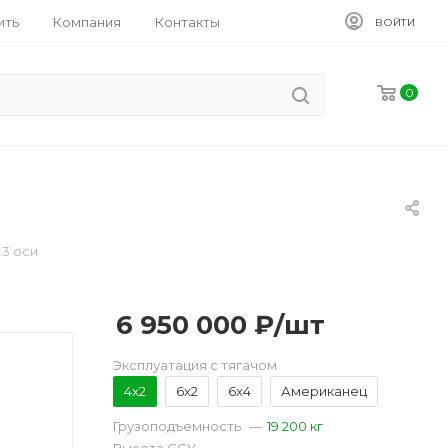
ить
Компания
Контакты
ВОЙТИ
0
3 оси
6 950 000
₽
/шт
Эксплуатация с тягачом
4x2
6x2
6x4
Американец
Грузоподъемность
—
19 200 кг