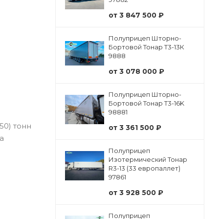
от
3 847 500 ₽
Полуприцеп Шторно-
Бортовой Тонар Т3-13К
9888
от
3 078 000 ₽
Полуприцеп Шторно-
Бортовой Тонар Т3-16K
98881
50) тонн
от
3 361 500 ₽
а
Полуприцеп
Изотермический Тонар
R3-13 (33 европаллет)
97861
от
3 928 500 ₽
Полуприцеп