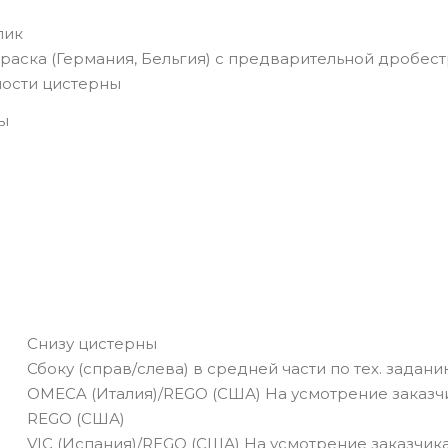
лик
раска (Германия, Бельгия) с предварительной дробес
ности цистерны
ы
Снизу цистерны
Сбоку (справ/слева) в средней части по тех. задан
OMECA (Италия)/REGO (США) На усмотрение заказч
REGO (США)
VIC (Испания)/REGO (США) На усмотрение заказчик