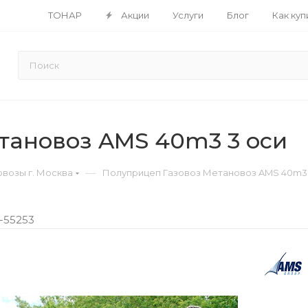
ТОНАР
Акции
Услуги
Блог
Как куп
тановоз AMS 40m3 3 оси
—
возы г. Москва
Полуприцеп Газовоз Метановоз AMS 40m3 
-55253