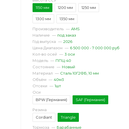
Высота ССУ
1150 мм
1200 мм
1250 мм
1300 мм
1350 мм
Производитель
—
AMS
Наличие
—
под заказ
Год выпуска
—
2026
Цена Диапазон
—
6 500 000 - 7 000 000 руб
Кол-во осей
—
3 оси
Модель
—
ППЦ-40
Состояние
—
Новый
Материал
—
Сталь 10Г2ФБ, 10 мм
Объём
—
40м3
Отсеки
—
1шт
Оси
BPW (Германия)
SAF (Германия)
Резина
Cordiant
Triangle
Тормоза
—
Барабанные