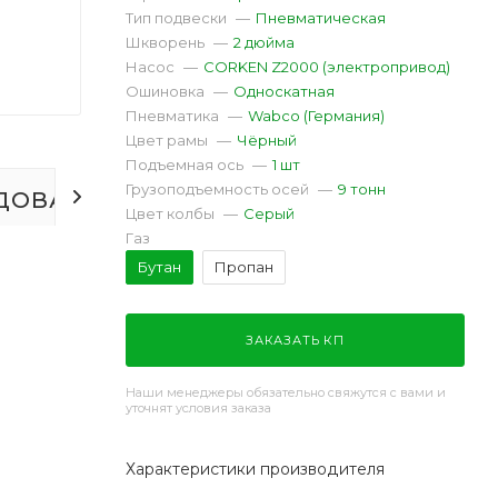
Тип подвески
—
Пневматическая
Шкворень
—
2 дюйма
Насос
—
CORKEN Z2000 (электропривод)
Ошиновка
—
Односкатная
Пневматика
—
Wabco (Германия)
Цвет рамы
—
Чёрный
Подъемная ось
—
1 шт
Грузоподъемность осей
—
9 тонн
ДОВАНИЕ
ОТЗЫВЫ
Цвет колбы
—
Серый
Газ
Бутан
Пропан
ЗАКАЗАТЬ КП
Наши менеджеры обязательно свяжутся с вами и
уточнят условия заказа
Характеристики производителя