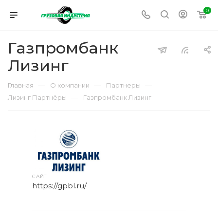
0
Газпромбанк
Лизинг
—
—
—
Главная
О компании
Партнеры
—
Лизинг Партнёры
Газпромбанк Лизинг
САЙТ
https://gpbl.ru/