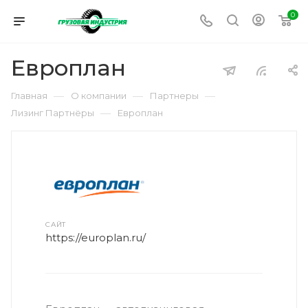
0
Европлан
—
—
—
Главная
О компании
Партнеры
—
Лизинг Партнёры
Европлан
САЙТ
https://europlan.ru/