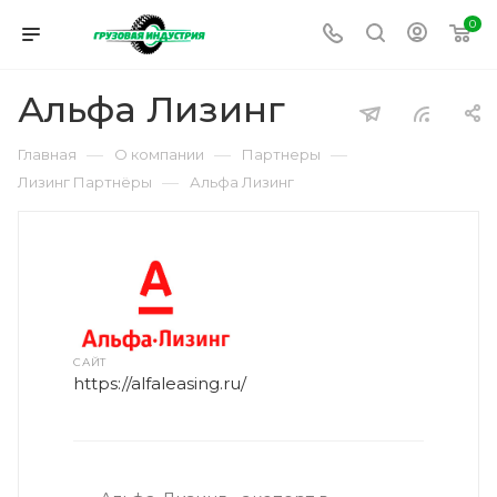
0
Альфа Лизинг
—
—
—
Главная
О компании
Партнеры
—
Лизинг Партнёры
Альфа Лизинг
САЙТ
https://alfaleasing.ru/