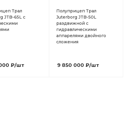
ицеп Трал
Полуприцеп Трал
rg JTB-65L с
Juterborg JTB-50L
ческими
раздвижной с
лями
гидравлическими
аппарелями двойного
сложения
 000
₽
/шт
9 850 000
₽
/шт