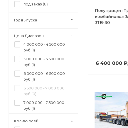
под заказ (
8
)
Полуприцеп Т
комбайновоз J
Год выпуска
JTB-30
Цена Диапазон
4 000 000 - 4 500 000
руб (
1
)
5 000 000 - 5 500 000
6 400 000
₽
руб (
1
)
6 000 000 - 6 500 000
руб (
1
)
6 500 000 - 7 000 000
руб (
0
)
7 000 000 - 7 500 000
руб (
1
)
7 500 000 - 8 000 000
Кол-во осей
руб (
1
)