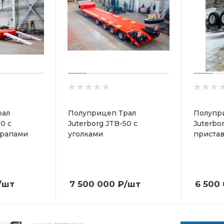
рал
Полуприцеп Трал
Полупр
0 с
Juterborg JTB-50 с
Juterbo
трапами
уголками
приста
/шт
7 500 000
₽
/шт
6 500