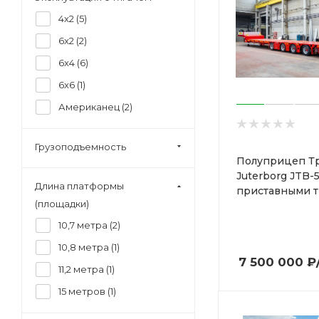
4x2 (
5
)
6x2 (
2
)
6x4 (
6
)
6x6 (
1
)
Американец (
2
)
Грузоподъемность
Полуприцеп Т
Juterborg JTB-5
Длина платформы
приставными 
(площадки)
10,7 метра (
2
)
10,8 метра (
1
)
7 500 000
₽
11,2 метра (
1
)
15 метров (
1
)