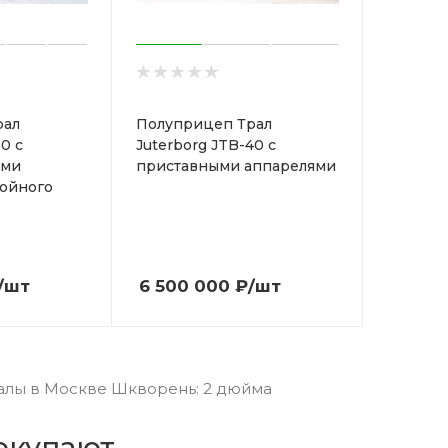
рал
Полуприцеп Трал
0 с
Juterborg JTB-40 с
ими
приставными аппарелями
ойного
/шт
6 500 000
₽
/шт
лы в Москве Шкворень: 2 дюйма
окупают