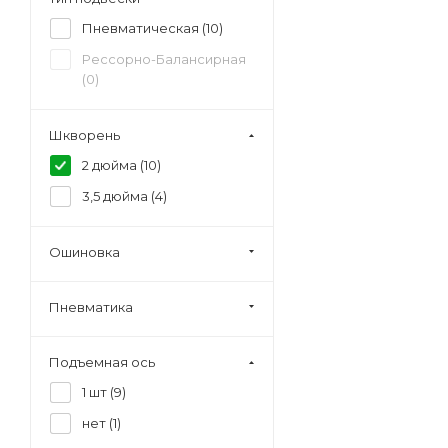
Пневматическая (
10
)
Рессорно-Балансирная
(
0
)
Шкворень
2 дюйма (
10
)
3,5 дюйма (
4
)
Ошиновка
Пневматика
Подъемная ось
1 шт (
9
)
нет (
1
)