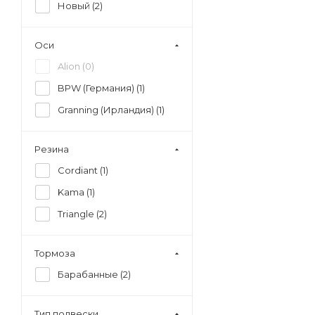
Новый (
2
)
Оси
Alion (
0
)
BPW (Германия) (
1
)
Granning (Ирландия) (
1
)
Резина
Cordiant (
1
)
Kama (
1
)
Triangle (
2
)
Тормоза
Барабанные (
2
)
Тип подвески