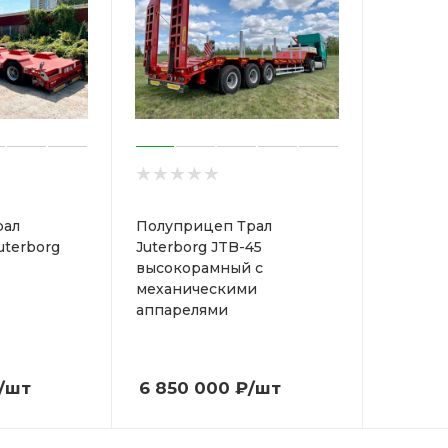
рал
Полуприцеп Трал
uterborg
Juterborg JTB-45
высокорамный с
механическими
аппарелями
/шт
6 850 000
₽
/шт