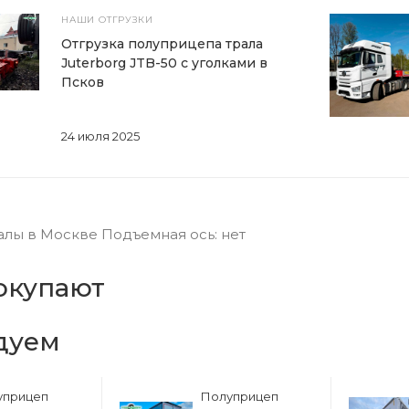
НАШИ ОТГРУЗКИ
Отгрузка полуприцепа трала
Juterborg JTB-50 с уголками в
Псков
24 июля 2025
лы в Москве Подъемная ось: нет
окупают
дуем
уприцеп
Полуприцеп