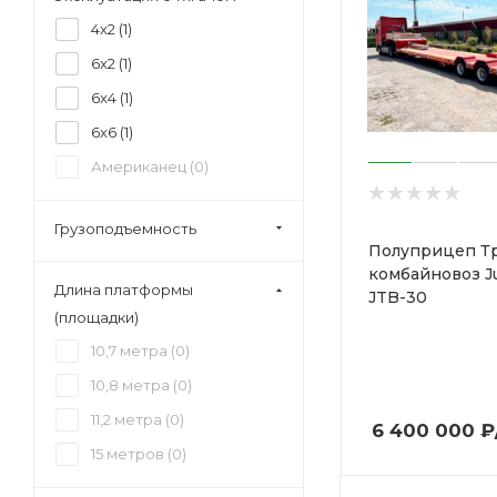
4x2 (
1
)
6x2 (
1
)
6x4 (
1
)
6x6 (
1
)
Американец (
0
)
Грузоподъемность
Полуприцеп Т
комбайновоз J
Длина платформы
JTB-30
(площадки)
10,7 метра (
0
)
10,8 метра (
0
)
11,2 метра (
0
)
6 400 000
₽
15 метров (
0
)