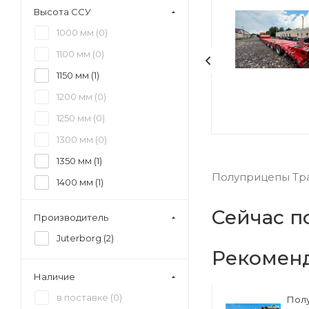
Высота ССУ
1000 мм (
0
)
1100 мм (
0
)
1150 мм (
1
)
1200 мм (
0
)
1250 мм (
0
)
1300 мм (
0
)
1350 мм (
1
)
Полуприцепы Тра
1400 мм (
1
)
1450 мм (
1
)
Сейчас п
Производитель
1500 мм (
1
)
Juterborg (
2
)
1550 мм (
1
)
Рекомен
1600 мм (
1
)
Наличие
в поставке (
0
)
Полуприцеп
Пол