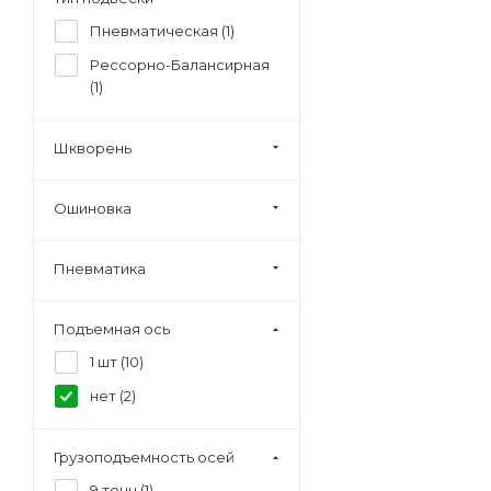
Пневматическая (
1
)
Рессорно-Балансирная
(
1
)
Шкворень
Ошиновка
Пневматика
Подъемная ось
1 шт (
10
)
нет (
2
)
Грузоподъемность осей
9 тонн (
1
)