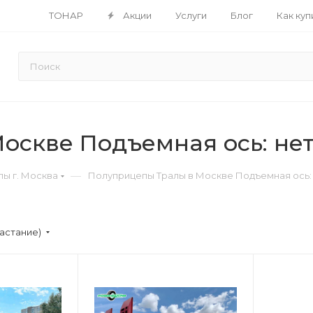
ТОНАР
Акции
Услуги
Блог
Как куп
оскве Подъемная ось: не
—
ы г. Москва
Полуприцепы Тралы в Москве Подъемная ось:
астание)