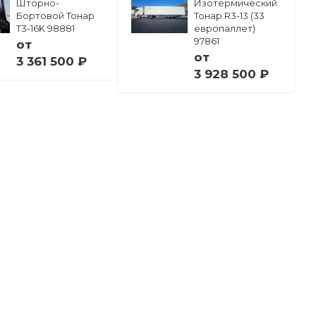
Шторно-
Изотермический
Бортовой Тонар
Тонар R3-13 (33
Т3-16K 98881
европаллет)
97861
от
от
3 361 500 ₽
3 928 500 ₽