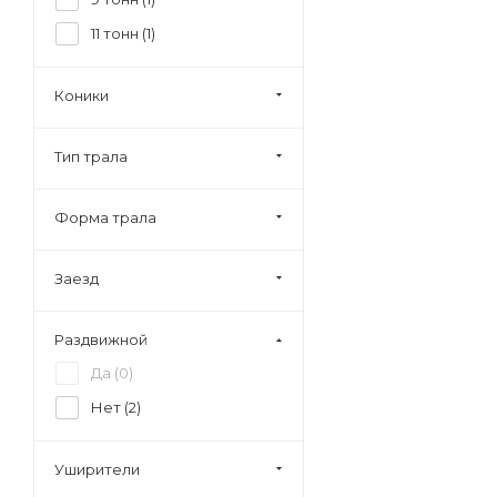
11 тонн (
1
)
Коники
Тип трала
Форма трала
Заезд
Раздвижной
Да (
0
)
Нет (
2
)
Уширители