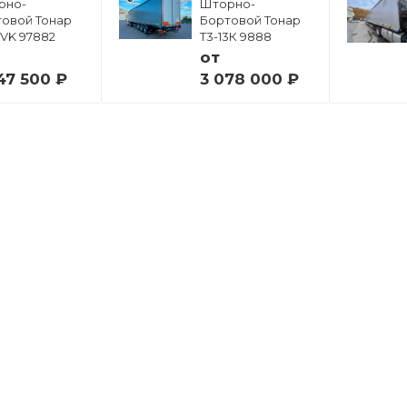
рно-
Шторно-
овой Тонар
Бортовой Тонар
6VK 97882
Т3-13К 9888
от
47 500 ₽
3 078 000 ₽