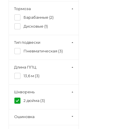
Тормоза
Барабанные (
2
)
Дисковые (
1
)
Тип подвески
Пневматическая (
3
)
Длина ППЦ
13,6 м (
3
)
Шкворень
2 дюйма (
3
)
Ошиновка