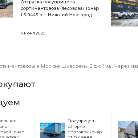
Отгрузка полуприцепа
сортиментовоза (лесовоза) Тонар
L3 9445 в г. Нижний Новгород
4 июня 2025
тиментовозы в Москве Шкворень: 2 дюйма . Через наш
окупают
дуем
уприцеп
Полуприцеп
рно-
Шторно-
овой Тонар
Бортовой Тонар
6VK 97882
Т3-13К 9888