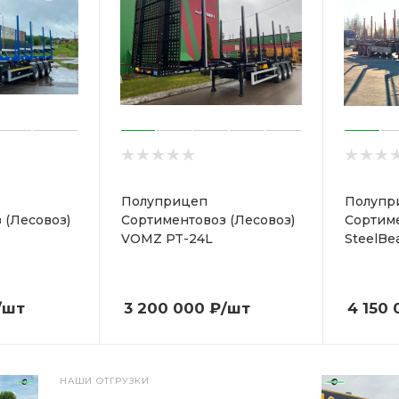
Полуприцеп
Полупр
 (Лесовоз)
Сортиментовоз (Лесовоз)
Сортиме
VOMZ PT-24L
SteelBe
/шт
3 200 000
₽
/шт
4 150 
НАШИ ОТГРУЗКИ