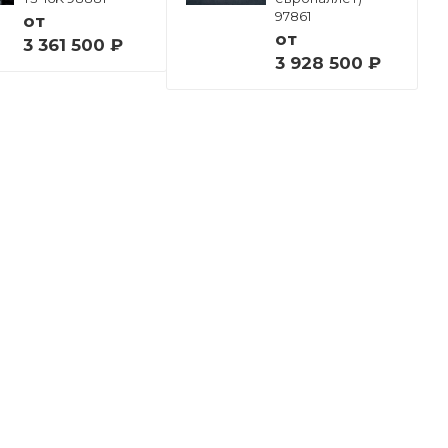
97861
от
от
3 361 500 ₽
3 928 500 ₽