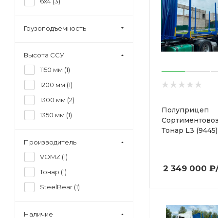
6x4 (
3
)
Грузоподъемность
Высота ССУ
1150 мм (
1
)
1200 мм (
1
)
1300 мм (
2
)
Полуприцеп
1350 мм (
1
)
Сортиментовоз
Тонар L3 (9445)
Производитель
VOMZ (
1
)
2 349 000
₽
Тонар (
1
)
SteelBear (
1
)
Наличие