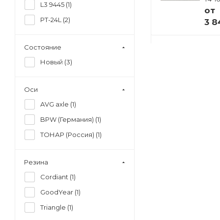
L3 9445 (
1
)
97855
от
от
PT-24L (
2
)
3 8
 ₽
4 941 000 ₽
Состояние
Новый (
3
)
Оси
AVG axle (
1
)
BPW (Германия) (
1
)
ТОНАР (Россия) (
1
)
Резина
Cordiant (
1
)
GoodYear (
1
)
Triangle (
1
)