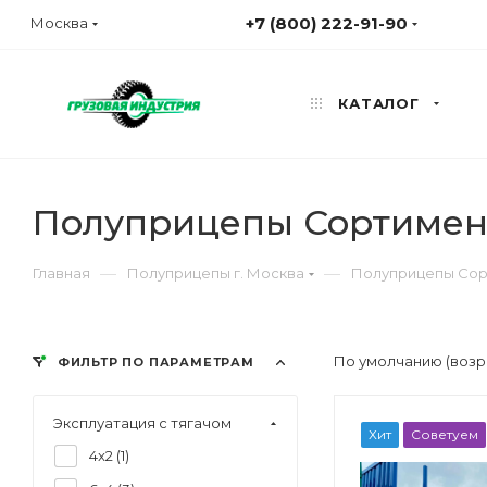
+7 (800) 222-91-90
Москва
КАТАЛОГ
Полуприцепы Сортимен
—
—
Главная
Полуприцепы г. Москва
Полуприцепы Сорт
По умолчанию (возр
ФИЛЬТР ПО ПАРАМЕТРАМ
Эксплуатация с тягачом
Хит
Советуем
4x2 (
1
)