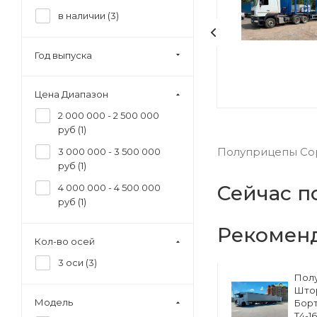
в наличии (
3
)
Год выпуска
Цена Диапазон
2 000 000 - 2 500 000
руб (
1
)
Полуприцепы Сор
3 000 000 - 3 500 000
руб (
1
)
Сейчас п
4 000 000 - 4 500 000
руб (
1
)
Рекомен
Кол-во осей
3 оси (
3
)
Полуприцеп
Пол
ский
Изотермический
Што
Модель
33
Тонар R4-16V (41
Борт
европаллет)
Т4-1