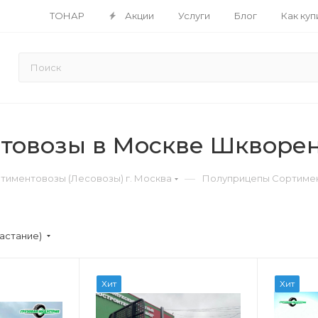
ТОНАР
Акции
Услуги
Блог
Как куп
товозы в Москве Шкворен
—
иментовозы (Лесовозы) г. Москва
Полуприцепы Сортимен
астание)
Хит
Хит