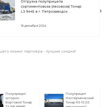
Отгрузка полуприцепа
сортиментовоза (лесовоза) Тонар
L3 9445 в г. Петрозаводск
16 декабря 2024
его лизинг партнёра - лучшие скидки!
Полуприцеп
Полуприцеп
Шторно-
Изотермический
Бортовой Тонар
Тонар R3-13 (33
Т3-16K 98881
европаллет)