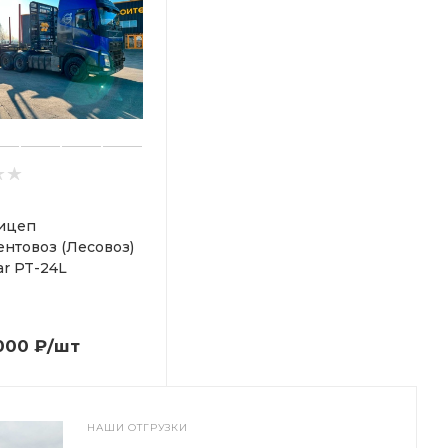
ицеп
нтовоз (Лесовоз)
ar PT-24L
000
₽
/шт
НАШИ ОТГРУЗКИ